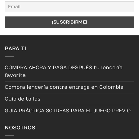
opciones
opciones
opciones
se
se
se
pueden
pueden
pueden
elegir
elegir
elegir
en
en
en
la
la
la
página
página
página
PARA TI
de
de
de
producto
producto
producto
COMPRA AHORA Y PAGA DESPUÉS tu lencería
favorita
Compra lencería contra entrega en Colombia
Guia de tallas
GUIA PRÁCTICA 30 IDEAS PARA EL JUEGO PREVIO
NOSOTROS