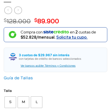
El
El
$
128.000
$
89.900
precio
precio
Compra con
original
actual
en
2
cuotas de
$52.828/mensual.
Solicita tu cupo.
era:
es:
$ 128.000.
$ 89.900.
3 cuotas de $29.967 sin interés
con tarjetas de crédito de bancos seleccionados
Ver bancos acá
Ver Términos y Condiciones
Guía de Tallas
Talla
S
M
L