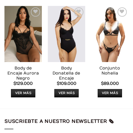
AÑADIR
AÑADIR
AÑADIR
A LA
A LA
A LA
LISTA
LISTA
LISTA
DE
DE
DE
DESEOS
DESEOS
DESEOS
Body de
Body
Conjunto
Encaje Aurora
Donatella de
Nohelia
Negro
Encaje
$
129.000
$
109.000
$
89.000
VER MÁS
VER MÁS
VER MÁS
Este
Este
Este
producto
producto
producto
tiene
tiene
tiene
múltiples
múltiples
múltiples
SUSCRIEBTE A NUESTRO NEWSLETTER 🗞️
variantes.
variantes.
variantes.
Las
Las
Las