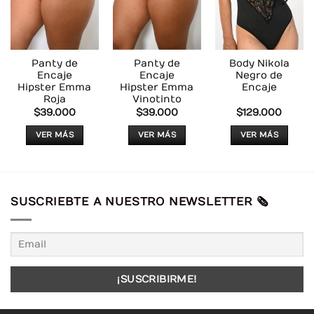
DESEOS
DESEOS
DESEOS
Panty de
Panty de
Body Nikola
Encaje
Encaje
Negro de
Hipster Emma
Hipster Emma
Encaje
Roja
Vinotinto
$
39.000
$
39.000
$
129.000
VER MÁS
VER MÁS
VER MÁS
Este
Este
Este
producto
producto
producto
tiene
tiene
tiene
múltiples
múltiples
múltiples
SUSCRIEBTE A NUESTRO NEWSLETTER 🗞️
variantes.
variantes.
variantes.
Las
Las
Las
opciones
opciones
opciones
se
se
se
pueden
pueden
pueden
elegir
elegir
elegir
en
en
en
la
la
la