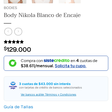
BODIES
Body Nikola Blanco de Encaje
Valorado
2
$
129.000
con
5
de 5
en base a
valoraciones
Compra con
en
4
cuotas de
de clientes
$38.611/mensual.
Solicita tu cupo.
3 cuotas de $43.000 sin interés
con tarjetas de crédito de bancos seleccionados
Ver bancos acá
Ver Términos y Condiciones
Guía de Tallas