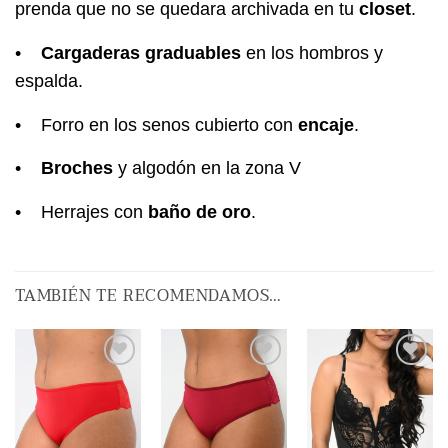
prenda que no se quedara archivada en tu
closet
.
•
Cargaderas graduables
en los hombros y
espalda.
• Forro en los senos cubierto con
encaje
.
•
Broches
y algodón en la zona V
• Herrajes con
baño de oro
.
TAMBIÉN TE RECOMENDAMOS…
AÑADIR
AÑADIR
AÑADIR
A LA
A LA
A LA
LISTA
LISTA
LISTA
DE
DE
DE