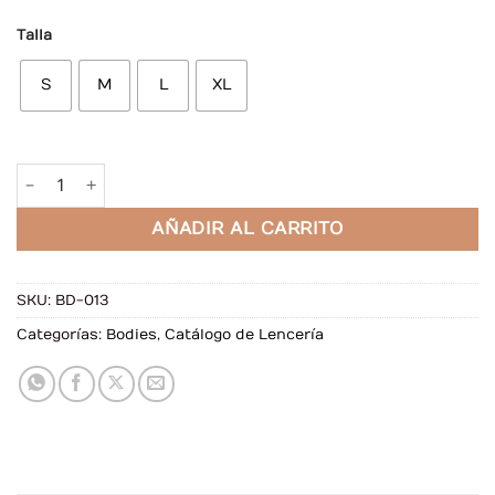
Talla
S
M
L
XL
Body Nikola Blanco de Encaje cantidad
AÑADIR AL CARRITO
SKU:
BD-013
Categorías:
Bodies
,
Catálogo de Lencería