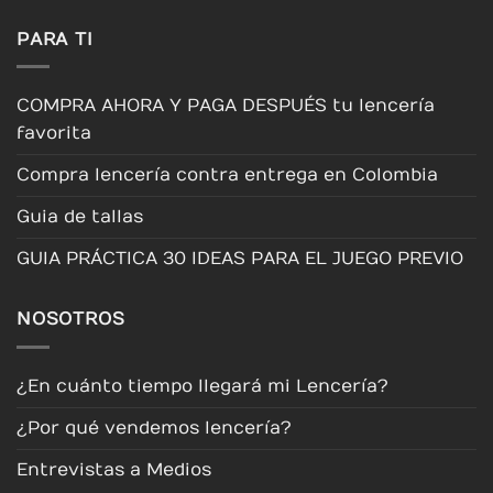
página
página
página
PARA TI
de
de
de
producto
producto
producto
COMPRA AHORA Y PAGA DESPUÉS tu lencería
favorita
Compra lencería contra entrega en Colombia
Guia de tallas
GUIA PRÁCTICA 30 IDEAS PARA EL JUEGO PREVIO
NOSOTROS
¿En cuánto tiempo llegará mi Lencería?
¿Por qué vendemos lencería?
Entrevistas a Medios