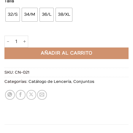
Talla
32/S
34/M
36/L
38/XL
Conjunto Carolina Negro cantidad
AÑADIR AL CARRITO
SKU:
CN-021
Categorías:
Catálogo de Lencería
,
Conjuntos