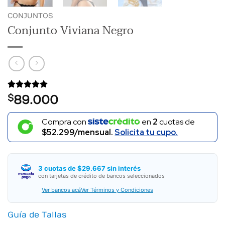
CONJUNTOS
Conjunto Viviana Negro
Valorado
1
$
89.000
con
5
de 5
en base a
valoración
Compra con
en
2
cuotas de
de un
$52.299/mensual.
Solicita tu cupo.
cliente
3 cuotas de $29.667 sin interés
con tarjetas de crédito de bancos seleccionados
Ver bancos acá
Ver Términos y Condiciones
Guía de Tallas