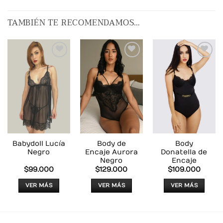
TAMBIÉN TE RECOMENDAMOS…
AÑADIR
AÑADIR
AÑADIR
A LA
A LA
A LA
LISTA
LISTA
LISTA
DE
DE
DE
DESEOS
DESEOS
DESEOS
Babydoll Lucía
Body de
Body
Negro
Encaje Aurora
Donatella de
Negro
Encaje
$
99.000
$
129.000
$
109.000
VER MÁS
VER MÁS
VER MÁS
Este
Este
Este
producto
producto
producto
tiene
tiene
tiene