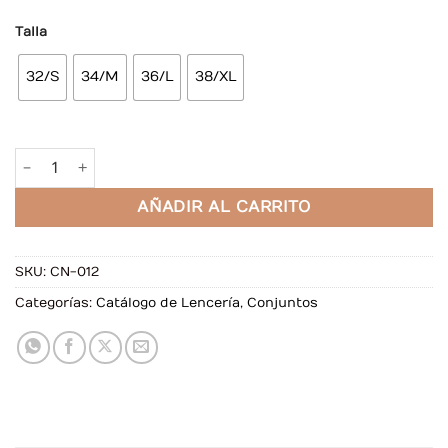
Talla
32/S
34/M
36/L
38/XL
Conjunto Viviana Negro cantidad
AÑADIR AL CARRITO
SKU:
CN-012
Categorías:
Catálogo de Lencería
,
Conjuntos