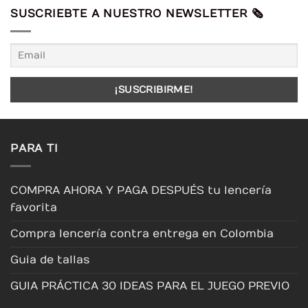
múltiples
múltiples
múltiples
SUSCRIEBTE A NUESTRO NEWSLETTER 🗞️
variantes.
variantes.
variantes.
Las
Las
Las
opciones
opciones
opciones
se
se
se
pueden
pueden
pueden
elegir
elegir
elegir
en
en
en
la
la
la
página
página
página
PARA TI
de
de
de
producto
producto
producto
COMPRA AHORA Y PAGA DESPUÉS tu lencería
favorita
Compra lencería contra entrega en Colombia
Guia de tallas
GUIA PRÁCTICA 30 IDEAS PARA EL JUEGO PREVIO