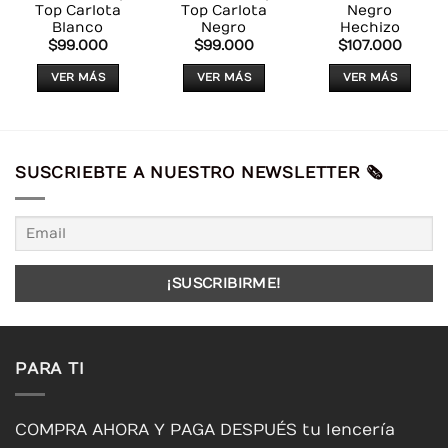
Top Carlota
Top Carlota
Negro
Blanco
Negro
Hechizo
$
99.000
$
99.000
$
107.000
VER MÁS
VER MÁS
VER MÁS
Este
Este
Este
producto
producto
producto
tiene
tiene
tiene
múltiples
múltiples
múltiples
SUSCRIEBTE A NUESTRO NEWSLETTER 🗞️
variantes.
variantes.
variantes.
Las
Las
Las
opciones
opciones
opciones
se
se
se
pueden
pueden
pueden
elegir
elegir
elegir
en
en
en
la
la
la
página
página
página
PARA TI
de
de
de
producto
producto
producto
COMPRA AHORA Y PAGA DESPUÉS tu lencería