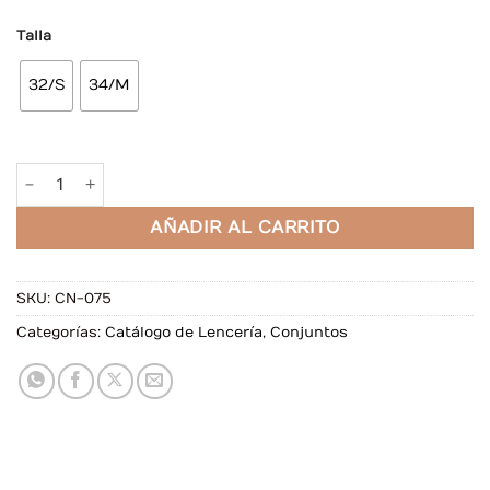
Talla
32/S
34/M
Conjunto de Lencería Euforia Negro con Liguero cantidad
AÑADIR AL CARRITO
SKU:
CN-075
Categorías:
Catálogo de Lencería
,
Conjuntos