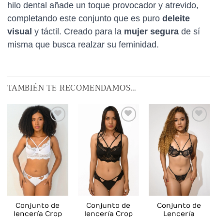
hilo dental añade un toque provocador y atrevido,
completando este conjunto que es puro
deleite
visual
y táctil. Creado para la
mujer segura
de sí
misma que busca realzar su feminidad.
TAMBIÉN TE RECOMENDAMOS…
AÑADIR
AÑADIR
AÑADIR
A LA
A LA
A LA
LISTA
LISTA
LISTA
DE
DE
DE
DESEOS
DESEOS
DESEOS
Conjunto de
Conjunto de
Conjunto de
lencería Crop
lencería Crop
Lencería