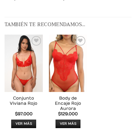
TAMBIÉN TE RECOMENDAMOS…
AÑADIR
AÑADIR
A LA
A LA
LISTA
LISTA
DE
DE
DESEOS
DESEOS
Conjunto
Body de
Viviana Rojo
Encaje Rojo
Aurora
$
97.000
$
129.000
VER MÁS
VER MÁS
Este
Este