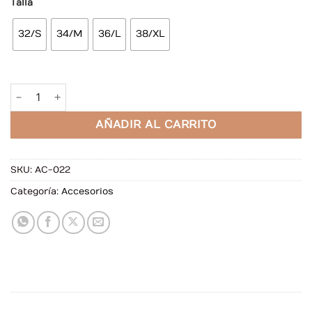
Talla
32/S
34/M
36/L
38/XL
Liguero Martina Rojo cantidad
AÑADIR AL CARRITO
SKU:
AC-022
Categoría:
Accesorios