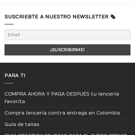
producto
producto
tiene
tiene
múltiples
múltiples
SUSCRIEBTE A NUESTRO NEWSLETTER 🗞️
variantes.
variantes.
Las
Las
opciones
opciones
se
se
pueden
pueden
elegir
elegir
en
en
la
la
página
página
PARA TI
de
de
producto
producto
COMPRA AHORA Y PAGA DESPUÉS tu lencería
favorita
Compra lencería contra entrega en Colombia
Guia de tallas