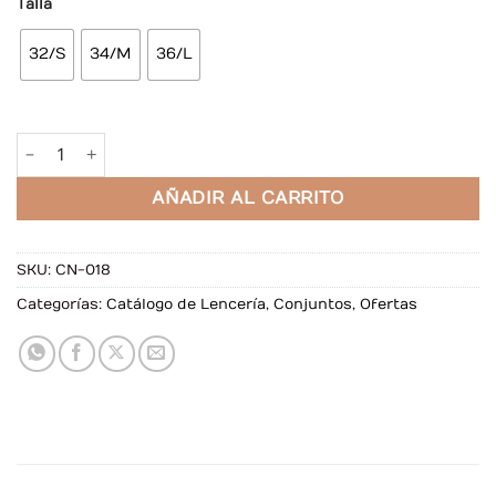
Talla
32/S
34/M
36/L
Conjunto Melissa Negro cantidad
AÑADIR AL CARRITO
SKU:
CN-018
Categorías:
Catálogo de Lencería
,
Conjuntos
,
Ofertas