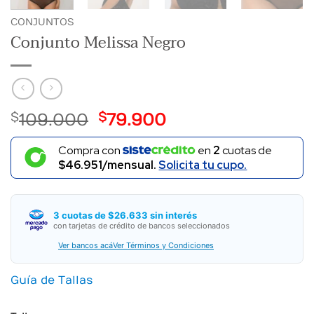
CONJUNTOS
Conjunto Melissa Negro
El
El
$
109.000
$
79.900
precio
precio
Compra con
original
actual
en
2
cuotas de
$46.951/mensual.
Solicita tu cupo.
era:
es:
$ 109.000.
$ 79.900.
3 cuotas de $26.633 sin interés
con tarjetas de crédito de bancos seleccionados
Ver bancos acá
Ver Términos y Condiciones
Guía de Tallas