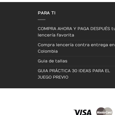
en
la
PARA TI
página
de
producto
COMPRA AHORA Y PAGA DESPUÉS t
lencería favorita
Compra lencería contra entrega en
Colombia
Guia de tallas
GUIA PRÁCTICA 30 IDEAS PARA EL
JUEGO PREVIO