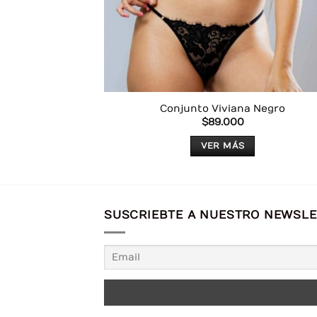
Conjunto Viviana Negro
$
89.000
VER MÁS
Este
producto
tiene
múltiples
SUSCRIEBTE A NUESTRO NEWSLET
variantes.
Las
opciones
se
pueden
elegir