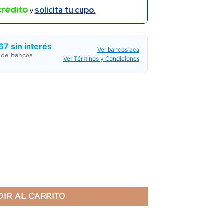
y
solicita tu cupo.
67 sin interés
Ver bancos acá
o de bancos
Ver Términos y Condiciones
idad
IR AL CARRITO