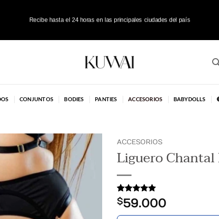
Recibe hasta el 24 horas en las principales ciudades del país
DOS
CONJUNTOS
BODIES
PANTIES
ACCESORIOS
BABYDOLLS
ACCESORIOS
Liguero Chantal
AÑADIR
A LA
LISTA
Valorado
1
DE
$
59.000
con
5
de 5
DESEOS
en base a