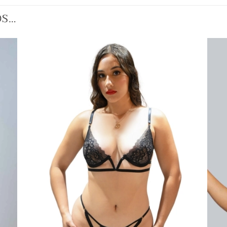
OS…
R
AÑADIR
A LA
LISTA
DE
S
DESEOS