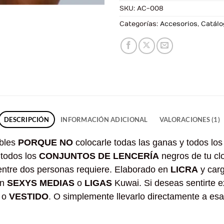
SKU:
AC-008
Categorías:
Accesorios
,
Catálo
DESCRIPCIÓN
INFORMACIÓN ADICIONAL
VALORACIONES (1)
ibles
PORQUE NO
colocarle todas las ganas y todos los 
 todos los
CONJUNTOS DE LENCERÍA
negros de tu clo
entre dos personas requiere. Elaborado en
LICRA
y car
on
SEXYS MEDIAS
o
LIGAS
Kuwai. Si deseas sentirte 
o
VESTIDO
. O simplemente llevarlo directamente a es