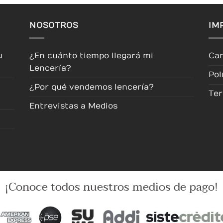
en
la
NOSOTROS
IM
página
de
producto
u
¿En cuánto tiempo llegará mi
Cam
Lencería?
Pol
¿Por qué vendemos lencería?
Ter
Entrevistas a Medios
¡Conoce todos nuestros medios de pago!