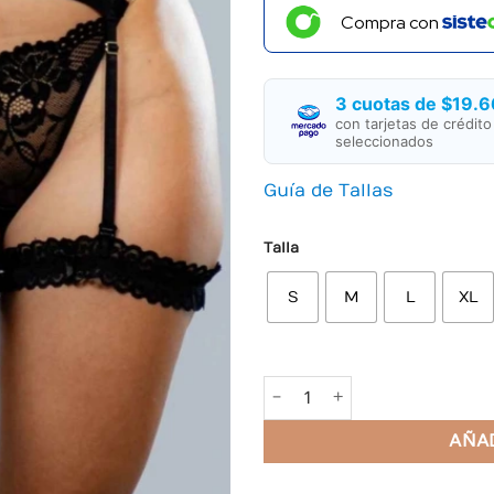
valoración
Compra con
de un
cliente
3 cuotas de $19.6
con tarjetas de crédit
seleccionados
Guía de Tallas
Talla
S
M
L
XL
Liguero Chantal Negro cant
AÑAD