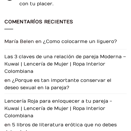
que
para
La
con tu placer.
debes
Avivar
Elegancia
evitar
el
Oculta:
No
Deseo
Redescubriendo
hay
en
el
comentarios
la
Liguero
COMENTARÍOS RECIENTES
en
Relación
¿Sientes
que
tu
deseo
sexual
María Belen
en
¿Como colocarme un liguero?
ha
disminuido?
Descubre
cómo
Las 3 claves de una relación de pareja Moderna –
reconectar
con
Kuwai | Lencería de Mujer | Ropa Interior
tu
placer.
Colombiana
en
¿Porque es tan importante conservar el
deseo sexual en la pareja?
Lencería Roja para enloquecer a tu pareja -
Kuwai | Lencería de Mujer | Ropa Interior
Colombiana
en
5 libros de literatura erótica que no debes