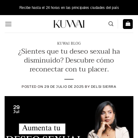
Saltar
Recibe hasta el 24 horas en las principales ciudades del país
al
contenido
KUWAI BLOG
¿Sientes que tu deseo sexual ha
disminuido? Descubre cómo
reconectar con tu placer.
POSTED ON
29 DE JULIO DE 2025
BY
DELSI SIERRA
29
Jul