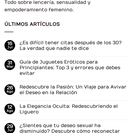
Todo sobre lencería, sensualidad y
empoderamiento femenino.
ÚLTIMOS ARTÍCULOS
¿Es difícil tener citas después de los 30?
16
Jul
La verdad que nadie te dice
No
hay
Guía de Juguetes Eróticos para
31
comentarios
en
Mar
Principiantes: Top 3 y errores que debes
¿Es
evitar
difícil
tener
No
citas
hay
después
Redescubre la Pasión: Un Viaje para Avivar
26
comentarios
de
en
Ago
el Deseo en la Relación
los
Guía
30?
de
No
La
Juguetes
hay
verdad
La Elegancia Oculta: Redescubriendo el
12
Eróticos
comentarios
que
para
en
Ago
Liguero
nadie
Principiantes:
Redescubre
te
Top
la
No
dice
3
Pasión:
hay
¿Sientes que tu deseo sexual ha
29
y
Un
comentarios
errores
Viaje
en
Jul
disminuido? Descubre cómo reconectar