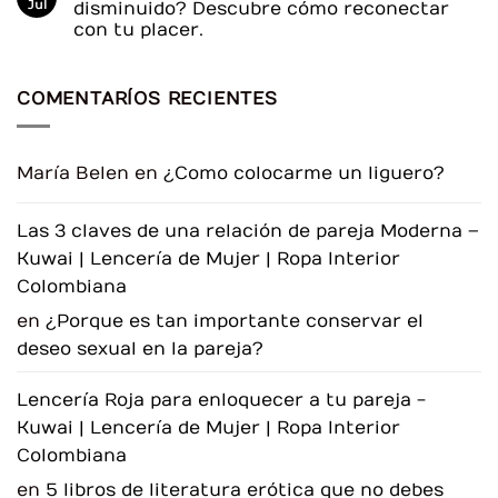
errores
Viaje
en
Jul
disminuido? Descubre cómo reconectar
que
para
La
con tu placer.
debes
Avivar
Elegancia
evitar
el
Oculta:
No
Deseo
Redescubriendo
hay
en
el
comentarios
la
Liguero
COMENTARÍOS RECIENTES
en
Relación
¿Sientes
que
tu
deseo
sexual
María Belen
en
¿Como colocarme un liguero?
ha
disminuido?
Descubre
cómo
Las 3 claves de una relación de pareja Moderna –
reconectar
con
Kuwai | Lencería de Mujer | Ropa Interior
tu
placer.
Colombiana
en
¿Porque es tan importante conservar el
deseo sexual en la pareja?
Lencería Roja para enloquecer a tu pareja -
Kuwai | Lencería de Mujer | Ropa Interior
Colombiana
en
5 libros de literatura erótica que no debes