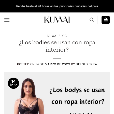
Saltar
Recibe hasta el 24 horas en las principales ciudades del país
al
contenido
KUWAI BLOG
¿Los bodies se usan con ropa
interior?
POSTED ON
14 DE MARZO DE 2023
BY
DELSI SIERRA
14
Mar