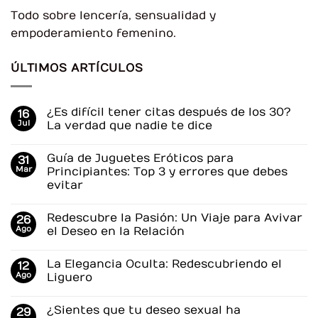
Todo sobre lencería, sensualidad y
empoderamiento femenino.
ÚLTIMOS ARTÍCULOS
¿Es difícil tener citas después de los 30?
16
Jul
La verdad que nadie te dice
No
hay
Guía de Juguetes Eróticos para
31
comentarios
en
Mar
Principiantes: Top 3 y errores que debes
¿Es
evitar
difícil
tener
No
citas
hay
después
Redescubre la Pasión: Un Viaje para Avivar
26
comentarios
de
en
Ago
el Deseo en la Relación
los
Guía
30?
de
No
La
Juguetes
hay
verdad
La Elegancia Oculta: Redescubriendo el
12
Eróticos
comentarios
que
para
en
Ago
Liguero
nadie
Principiantes:
Redescubre
te
Top
la
No
dice
3
Pasión:
hay
¿Sientes que tu deseo sexual ha
29
y
Un
comentarios