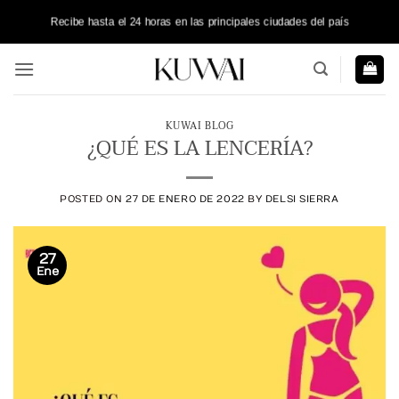
Saltar
Recibe hasta el 24 horas en las principales ciudades del país
al
contenido
KUWAI BLOG
¿QUÉ ES LA LENCERÍA?
POSTED ON
27 DE ENERO DE 2022
BY
DELSI SIERRA
27
Ene