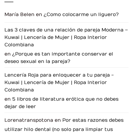
que
tu
deseo
sexual
María Belen
en
¿Como colocarme un liguero?
ha
disminuido?
Descubre
cómo
Las 3 claves de una relación de pareja Moderna –
reconectar
con
Kuwai | Lencería de Mujer | Ropa Interior
tu
placer.
Colombiana
en
¿Porque es tan importante conservar el
deseo sexual en la pareja?
Lencería Roja para enloquecer a tu pareja -
Kuwai | Lencería de Mujer | Ropa Interior
Colombiana
en
5 libros de literatura erótica que no debes
dejar de leer
Lorenatranspotona
en
Por estas razones debes
utilizar hilo dental (no solo para limpiar tus