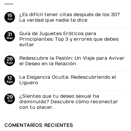
¿Es difícil tener citas después de los 30?
16
Jul
La verdad que nadie te dice
No
hay
Guía de Juguetes Eróticos para
31
comentarios
en
Mar
Principiantes: Top 3 y errores que debes
¿Es
evitar
difícil
tener
No
citas
hay
después
Redescubre la Pasión: Un Viaje para Avivar
26
comentarios
de
en
Ago
el Deseo en la Relación
los
Guía
30?
de
No
La
Juguetes
hay
verdad
La Elegancia Oculta: Redescubriendo el
12
Eróticos
comentarios
que
para
en
Ago
Liguero
nadie
Principiantes:
Redescubre
te
Top
la
No
dice
3
Pasión:
hay
¿Sientes que tu deseo sexual ha
29
y
Un
comentarios
errores
Viaje
en
Jul
disminuido? Descubre cómo reconectar
que
para
La
con tu placer.
debes
Avivar
Elegancia
evitar
el
Oculta:
No
Deseo
Redescubriendo
hay
en
el
comentarios
la
Liguero
COMENTARÍOS RECIENTES
en
Relación
¿Sientes