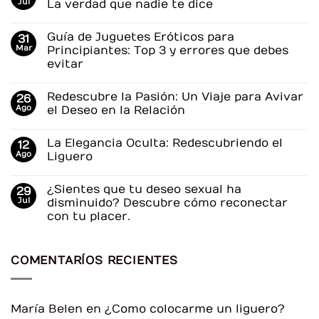
Jul
La verdad que nadie te dice
No
hay
Guía de Juguetes Eróticos para
31
comentarios
en
Mar
Principiantes: Top 3 y errores que debes
¿Es
evitar
difícil
tener
No
citas
hay
después
Redescubre la Pasión: Un Viaje para Avivar
26
comentarios
de
en
Ago
el Deseo en la Relación
los
Guía
30?
de
No
La
Juguetes
hay
verdad
La Elegancia Oculta: Redescubriendo el
12
Eróticos
comentarios
que
para
en
Ago
Liguero
nadie
Principiantes:
Redescubre
te
Top
la
No
dice
3
Pasión:
hay
¿Sientes que tu deseo sexual ha
29
y
Un
comentarios
errores
Viaje
en
Jul
disminuido? Descubre cómo reconectar
que
para
La
con tu placer.
debes
Avivar
Elegancia
evitar
el
Oculta:
No
Deseo
Redescubriendo
hay
en
el
comentarios
la
Liguero
COMENTARÍOS RECIENTES
en
Relación
¿Sientes
que
tu
deseo
sexual
María Belen
en
¿Como colocarme un liguero?
ha