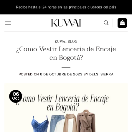
Saltar
Recibe hasta el 24 horas en las principales ciudades del país
al
contenido
KUWAI BLOG
¿Como Vestir Lencería de Encaje
en Bogotá?
POSTED ON
6 DE OCTUBRE DE 2023
BY
DELSI SIERRA
06
Oct