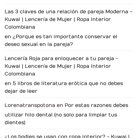
disminuido?
Descubre
cómo
Las 3 claves de una relación de pareja Moderna –
reconectar
con
Kuwai | Lencería de Mujer | Ropa Interior
tu
placer.
Colombiana
en
¿Porque es tan importante conservar el
deseo sexual en la pareja?
Lencería Roja para enloquecer a tu pareja -
Kuwai | Lencería de Mujer | Ropa Interior
Colombiana
en
5 libros de literatura erótica que no debes
dejar de leer
Lorenatranspotona
en
Por estas razones debes
utilizar hilo dental (no solo para limpiar tus
dientes)
¿Los bodies se usan con ropa interior? - Kuwai |